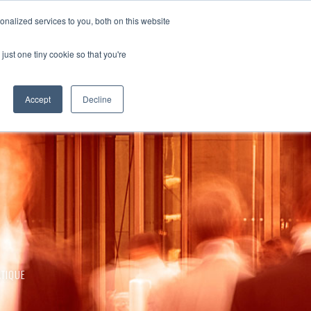
devenir client
accès client
en
nalized services to you, both on this website
CARRIÈRES
BLOGUE
RESSOURCES
CONTACTEZ-NOUS
just one tiny cookie so that you're
Accept
Decline
TIQUE