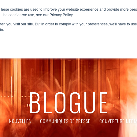
These cookies are used to improve your website experience and provide more perso
t the cookies we use, see our Privacy Policy.
ACCUEIL
À PROPOS
SERVICES
RÉGIONS
n you visit our site. But in order to comply with your preferences, we'll have to use 
in.
BLOGUE
NOUVELLES
COMMUNIQUÉS DE PRESSE
COUVERTURE MÉDIA