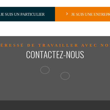
JE SUIS UN PARTICULIER
JE SUIS UNE ENTREP
TÉRESSÉ DE TRAVAILLER AVEC NO
CONTACTEZ-NOUS
1 877 359
8130
clientservices@mintzgloba
helpdesk@mintzglobal.co
1 877 359
8130