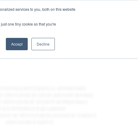
devenir client
accès client
en
nalized services to you, both on this website
CARRIÈRES
BLOGUE
RESSOURCES
CONTACTEZ-NOUS
just one tiny cookie so that you're
 DE FICHE DE
Accept
Decline
IFICATION D’ANTÉCÉDENTS À L’INTERNATIONAL
DE VÉRIFICATION DE CASIER JUDICIAIRE NATIONAL
E VÉRIFICATION DE SÉCURITÉ INTERNATIONALE
N DES RÉFÉRENCES D’UN CANDIDAT
ERVICE DE VÉRIFICATION DU DOSSIER DE CONDUITE
VÉRIFICATION D’IDENTITÉ