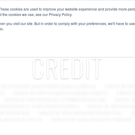
These cookies are used to improve your website experience and provide more perso
t the cookies we use, see our Privacy Policy.
ACCUEIL
À PROPOS
SERVICES
RÉGIONS
n you visit our site. But in order to comply with your preferences, we'll have to use 
VÉRIFICATION
in.
CRÉDIT
E DE RECHERCHE D’ANTÉCÉDENTS DANS LES MÉDIAS
SERVICE DE VÉR
LES
SERVICE DE VÉRIFICATION D’HISTORIQUE D’EMPLOI
SERVICE 
SERVICE DE VÉRIFICATION DE LA FORMATION SCOLAIRE
SERVICE D
CRÉDITATIONS ET TITRES PROFESSIONNELS
SERVICE DE VÉRIFICATIO
GNE ERÉFÉRENCE
SERVICE DE VÉRIFICATION DU DOSSIER CIVIL
S
U DOSSIER DE FAILLITE
SERVICES DE LOCALISATION DES PENSIONS