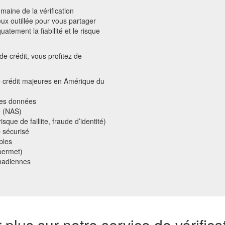
aine de la vérification
eux outillée pour vous partager
atement la fiabilité et le risque
de crédit, vous profitez de
e crédit majeures en Amérique du
 des données
e (NAS)
sque de faillite, fraude d’identité)
b sécurisé
bles
 permet)
nadiennes
plus sur notre service de vérifica